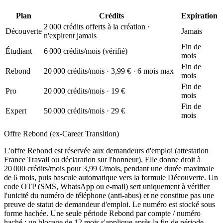
Plan
Crédits
Expiration
2 000
crédits offerts à la création ·
Découverte
Jamais
n'expirent jamais
Fin de
Étudiant
6 000
crédits/mois (vérifié)
mois
Fin de
Rebond
20 000
crédits/mois ·
3,99
€ ·
6
mois max
mois
Fin de
Pro
20 000
crédits/mois ·
19 €
mois
Fin de
Expert
50 000
crédits/mois ·
29 €
mois
Offre Rebond (ex-Career Transition)
L'offre Rebond est réservée aux demandeurs d'emploi (attestation
France Travail ou déclaration sur l'honneur). Elle donne droit à
20 000
crédits/mois pour
3,99
€/mois, pendant une durée maximale
de
6
mois, puis bascule automatique vers la formule Découverte. Un
code OTP (SMS, WhatsApp ou e-mail) sert uniquement à vérifier
l'unicité du numéro de téléphone (anti-abus) et ne constitue pas une
preuve de statut de demandeur d'emploi. Le numéro est stocké sous
forme hachée. Une seule période Rebond par compte / numéro
haché ; un blocage de 12 mois s'applique après la fin de période.