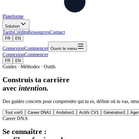
Plateforme
Solution
Tarifs
Crédits
Ressources
Contact
FR
EN
Connexion
Commencer
Ouvrir le menu
Connexion
Commencer
FR
EN
Guides · Méthodes · Outils
Construis ta carrière
avec
intention.
Des guides concrets pour comprendre qui tu es, définir où tu vas, struct
Tout voir
5
Career DNA
1
Ambition
1
Actifs CV
1
Génération
1
Agen
Career DNA
Se connaître :