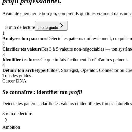
profil professionnel.
Avant de chercher le bon job, comprends qui tu es vraiment dans un conte
8 min de lecture
Lire le guide
1
Analyser ton parcours
Détecte les patterns qui reviennent, ce qui t'
2
Clarifier tes valeurs
Tes 3 à 5 valeurs non-négociables — ton système
3
Identifier tes forces
Ce que tu fais facilement là où d'autres peinent.
4
Définir ton archétype
Builder, Strategist, Operator, Connector ou Cre
Tous les guides
Career DNA
Se connaître : identifier ton
profil
Détecte tes patterns, clarifie tes valeurs et identifie tes forces nature
8 min de lecture
Ambition